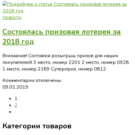
Создайте
интересный
и
Новости
прибыльный
Состоялась призовая лотерея за
бизнес
вместе
2018 год
с
нами!
Внимание! Состоялся розыгрыш призов для наших
покупателей! 3 место, номер 2201 2 место, номер 0928
1 место, номер 2189 Суперприз, номер 0812
к
Комментарии
отключены
записи
09.01.2019
Состоялась
1
призовая
2
лотерея
Перейти
за
на
2018
Категории товаров
следующую
год
страницу