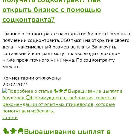
открыть бизнес с помощью
соцконтракта?
Главное о соцконтракте на открытие бизнеса Помощь в
получении соцконтракта. 350 тысяч на открытие своего
дела - максимальный размер выплаты. Заключить
социальный контракт могут только люди с доходом
ниже прожиточного минимума. По соцконтракту
можно…
к
Комментарии
отключены
записи
20.02.2024
Что
такое
соцконтракт?
Как
получить
Статьи
соцконтракт?
🐤🐥🐣Выращивание цыплят в
Как