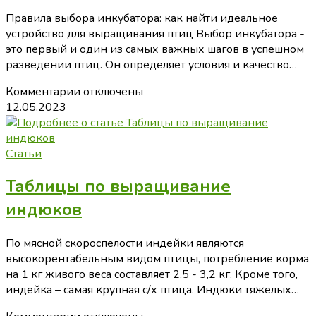
руководителем
Правила выбора инкубатора: как найти идеальное
Татьяной
устройство для выращивания птиц Выбор инкубатора -
Маркарян!
это первый и один из самых важных шагов в успешном
разведении птиц. Он определяет условия и качество…
к
Комментарии
отключены
записи
12.05.2023
Как
правильно
выбрать
Статьи
инкубатор?
Таблицы по выращивание
индюков
По мясной скороспелости индейки являются
высокорентабельным видом птицы, потребление корма
на 1 кг живого веса составляет 2,5 - 3,2 кг. Кроме того,
индейка – самая крупная с/х птица. Индюки тяжёлых…