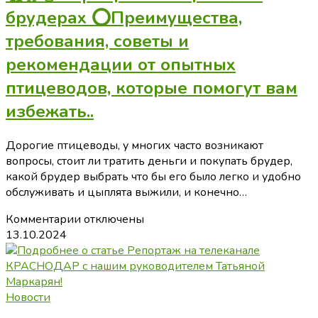
открыть
брудерах ⭕Преимущества,
бизнес
требования, советы и
с
помощью
рекомендации от опытных
соцконтракта?
птицеводов, которые помогут вам
избежать..
Дорогие птицеводы, у многих часто возникают
вопросы, стоит ли тратить деньги и покупать брудер,
какой брудер выбрать что бы его было легко и удобно
обслуживать и цыплята выжили, и конечно…
к
Комментарии
отключены
записи
13.10.2024
🐤
🐥
🐣
Выращивание
Новости
цыплят