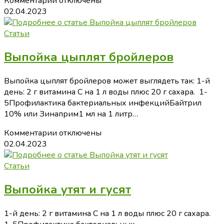
к
Комментарии
отключены
записи
02.04.2023
Таблицы
по
Статьи
выращивание
Выпойка цыплят бройлеров
индюков
Выпойка цыплят бройлеров может выглядеть так: 1-й
день: 2 г витамина C на 1 л воды плюс 20 г сахара. 1-
5Профилактика бактериальных инфекцийБайтрил
10% или Зинаприм1 мл на 1 литр…
к
Комментарии
отключены
записи
02.04.2023
Выпойка
цыплят
Статьи
бройлеров
Выпойка утят и гусят
1-й день: 2 г витамина C на 1 л воды плюс 20 г сахара.