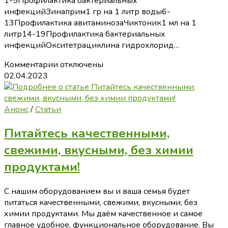
1-5Профилактика бактериальных
инфекцийЗинаприм1 гр на 1 литр воды6-
13Профилактика авитаминозаЧиктоник1 мл на 1
литр14-19Профилактика бактериальных
инфекцийОкситетрациклина гидрохлорид…
к
Комментарии
отключены
записи
02.04.2023
Выпойка
утят
и
Анонс
/
Статьи
гусят
Питайтесь качественными,
свежими, вкусными, без химии
продуктами!
С нашим оборудованием вы и ваша семья будет
питаться качественными, свежими, вкусными, без
химии продуктами. Мы даём качественное и самое
главное удобное, функциональное оборудование. Вы