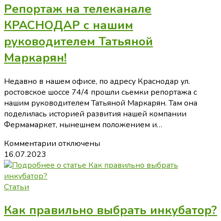
Репортаж на телеканале
в
брудерах
КРАСНОДАР с нашим
⭕Преимущества,
руководителем Татьяной
требования,
советы
Маркарян!
и
рекомендации
Недавно в нашем офисе, по адресу Краснодар ул.
от
ростовское шоссе 74/4 прошли сьемки репортажа с
опытных
нашим руководителем Татьяной Маркарян. Там она
птицеводов,
поделилась историей развития нашей компании
которые
Фермамаркет, нынешнем положением и…
помогут
вам
к
Комментарии
отключены
избежать..
записи
16.07.2023
Репортаж
на
телеканале
Статьи
КРАСНОДАР
Как правильно выбрать инкубатор?
с
нашим