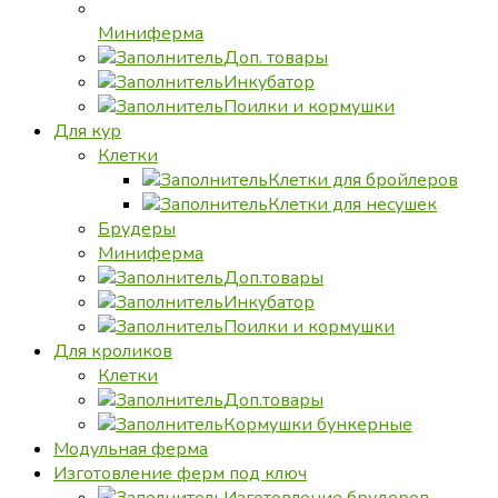
Миниферма
Доп. товары
Инкубатор
Поилки и кормушки
Для кур
Клетки
Клетки для бройлеров
Клетки для несушек
Брудеры
Миниферма
Доп.товары
Инкубатор
Поилки и кормушки
Для кроликов
Клетки
Доп.товары
Кормушки бункерные
Модульная ферма
Изготовление ферм под ключ